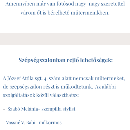
Amennyiben már van fotósod nagy-nagy szeretettel
várom őt is bérelhető műtermeinkben.
Szépségszalonban rejlő lehetőségek:
A József Attila sgt. 4. szám alatt nemcsak műtermeket,
de szépségszalon részt is működtetünk. Az alábbi
szolgáltatások közül választhatsz:
-
Szabó Melánia- szempilla stylist
- Vassné V. Babi- műkörmös