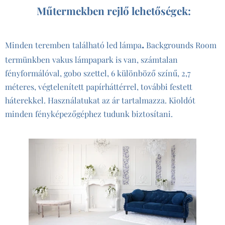
Műtermekben rejlő lehetőségek:
.
Minden teremben található
led lámpa
Backgrounds Room
termünkben
vaku
s lámpapark is van, számtalan
fényformálóval, gobo szettel, 6 különböző színű, 2,7
méteres, végtelenített papírháttérrel, további festett
háterekkel. Használatukat az ár tartalmazza. Kioldót
minden fényképezőgéphez tudunk biztosítani.