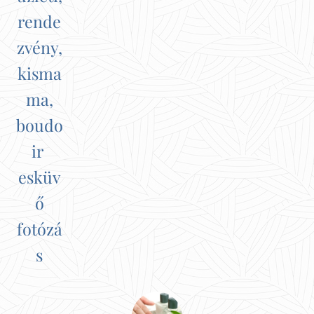
rende
zvény,
kisma
ma,
boudo
ir
esküv
ő
fotózá
s