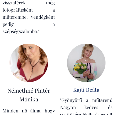
visszatérek még
fotográfusként a
műterembe, vendégként
pedig a
szépségszalonba."
Kajti Beáta
Némethné Pintér
Mónika
"Gyönyörű a műterem!
Nagyon kedves, és
Minden nő álma, hogy
segítőkész Nelli, és az ott