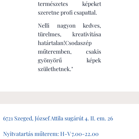
természetes képeket
szeretne profi csapattal.
Nelli nagyon kedves,
türelmes, kreativitása
határtalan!Csodaszép
műteremben, csakis
gyönyörű képek
születhetnek."
6721 Szeged, József Attila sugárút 4. II. em. 26
Nyitvatartás műterem: H-V 7.00-22.00