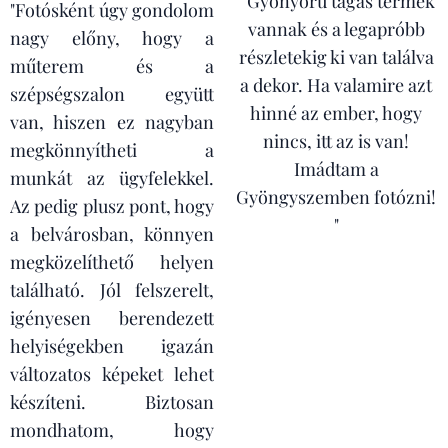
" Gyönyörű tágas termek
"Fotósként úgy gondolom
vannak és a legapróbb
nagy előny, hogy a
részletekig ki van találva
műterem és a
a dekor. Ha valamire azt
szépségszalon együtt
hinné az ember, hogy
van, hiszen ez nagyban
nincs, itt az is van!
megkönnyítheti a
Imádtam a
munkát az ügyfelekkel.
Gyöngyszemben fotózni!
Az pedig plusz pont, hogy
"
a belvárosban, könnyen
megközelíthető helyen
található. Jól felszerelt,
igényesen berendezett
helyiségekben igazán
változatos képeket lehet
készíteni. Biztosan
mondhatom, hogy