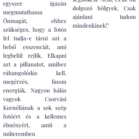
egyszer igazán
dolgozó hölgyek. Csak
megmutathassa
ajánlani tudom
Önmagát, ehhez
mindenkinek!"
szükséges, hogy a fotós
fel tudja-e tárni azt a
belső esszenciát, ami
legbelül rejlik. Elkapni
azt a pillanatot, amihez
ráhangolódás kell,
megérzés, finom
energiák. Nagyon hálás
vagyok Csorvási
Kornéliának a sok szép
fotóért és a kellemes
élményért, amit a
műteremben