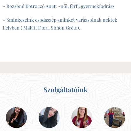
- Bozsóné Kotroczó Anett -női, férfi, gyermekfodrász
- Sminkeseink csodaszép sminket varázsolnak nektek
helyben ( Maláti Dóra, Simon Gréta).
Szolgáltatóink