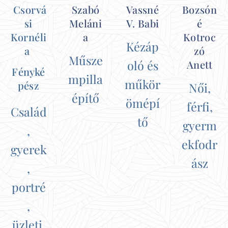
Csorvá
Szabó
Vassné
Bozsón
si
Meláni
V. Babi
é
Kornéli
a
Kotroc
Kézáp
a
zó
Műsze
oló és
Anett
Fényké
mpilla
műkör
pész
Női,
építő
ömépí
férfi,
Család
tő
gyerm
,
ekfodr
gyerek
ász
,
portré
,
üzleti,