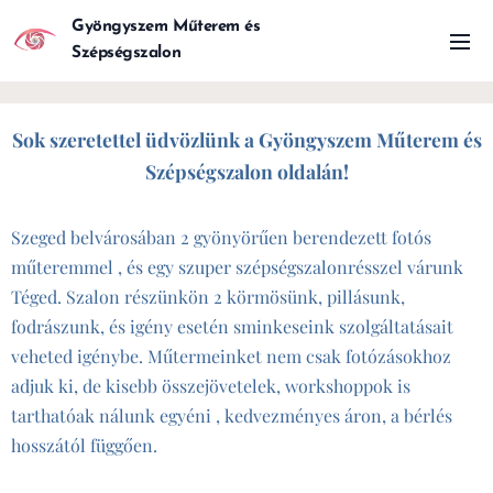
Gyöngyszem Műterem és
Szépségszalon
Sok szeretettel üdvözlünk a Gyöngyszem Műterem és
Szépségszalon oldalán!
Szeged belvárosában 2 gyönyörűen berendezett fotós
műteremmel , és egy szuper szépségszalonrésszel várunk
Téged. Szalon részünkön 2 körmösünk, pillásunk,
fodrászunk, és igény esetén sminkeseink szolgáltatásait
veheted igénybe. Műtermeinket nem csak fotózásokhoz
adjuk ki, de kisebb összejövetelek, workshoppok is
tarthatóak nálunk egyéni , kedvezményes áron, a bérlés
hosszától függően.