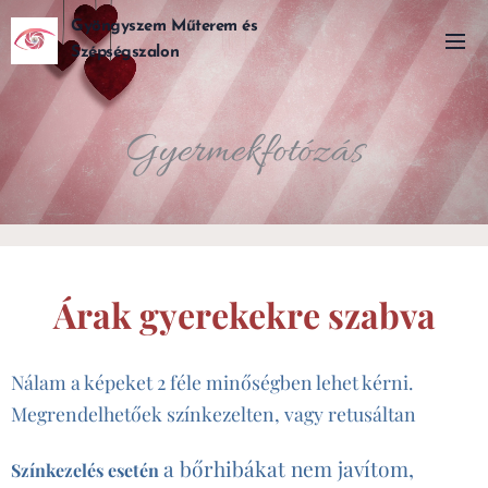
Gyöngyszem Műterem és
Szépségszalon
Gyermekfotózás
Árak gyerekekre szabva
Nálam a képeket 2 féle minőségben lehet kérni.
Megrendelhetőek színkezelten, vagy retusáltan
a bőrhibákat nem javítom,
Sz
ínkezelés esetén