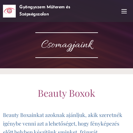
Gyöngyszem Műterem és
Szépségszalon
Csomagjaink
Beauty Boxok
Beauty Boxainkat azoknak ajánljuk, akik szeretnék
igénybe venni azt a lehetőséget, hogy fényképezés
előtt helyben készítünk sminket, frizurát .