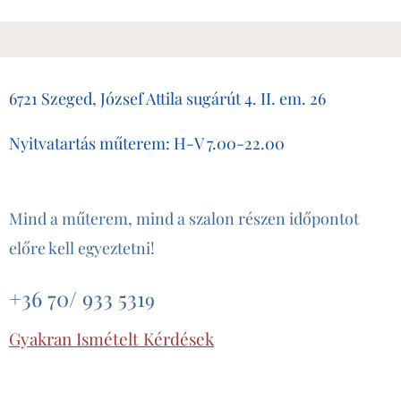
6721 Szeged, József Attila sugárút 4. II. em. 26
Nyitvatartás műterem: H-V 7.00-22.00
Mind a műterem, mind a szalon részen időpontot
előre kell egyeztetni!
+36 70/ 933 531
9
Gyakran Ismételt Kérdések