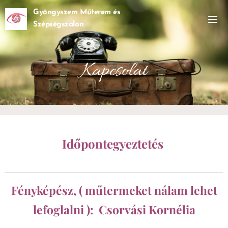
Gyöngyszem Műterem és
Szépségszalon
Kapcsolat
Időpontegyeztetés
Fényképész, ( műtermeket nálam lehet
lefoglalni ): Csorvási Kornélia