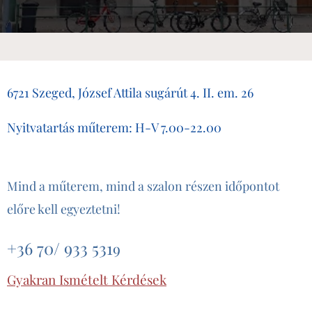
6721 Szeged, József Attila sugárút 4. II. em. 26
Nyitvatartás műterem: H-V 7.00-22.00
Mind a műterem, mind a szalon részen időpontot
előre kell egyeztetni!
+36 70/ 933 531
9
Gyakran Ismételt Kérdések