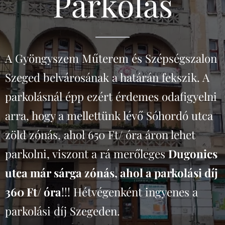
Parkolás
A Gyöngyszem Műterem és Szépségszalon
Szeged belvárosának a határán fekszik. A
parkolásnál épp ezért érdemes odafigyelni
arra, hogy a mellettünk lévő Sóhordó utca
zöld zónás, ahol 650 Ft/ óra áron lehet
parkolni, viszont a rá merőleges
Dugonics
utca már sárga zónás, ahol a parkolási díj
360 Ft/ óra
!!! Hétvégenként ingyenes a
parkolási díj Szegeden.