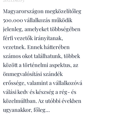
Magyarországon megközelítőleg
500.000 vállalkozás működik
jelenleg, amelyeket többségében
férfi vezetők irányítanak,
vezetnek. Ennek hátterében
számos okot találhatunk, többek
között a történelmi aspektus, az
önmegvalósítási szándék
erőssége, valamint a vállalkozóvá
válási kedv és készség a rég- és
közelmúltban. Az utóbbi években
ugyanakkor, főleg...