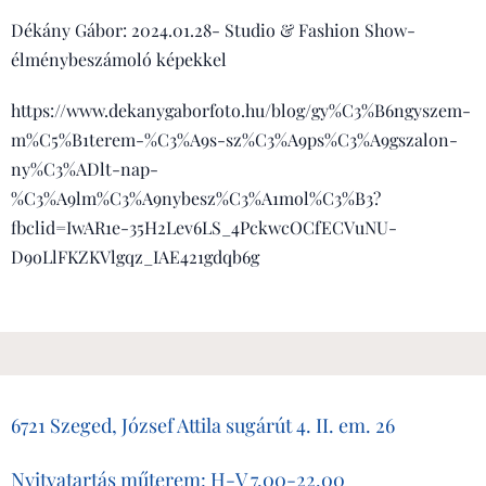
Dékány Gábor: 2024.01.28- Studio & Fashion Show-
élménybeszámoló képekkel
https://www.dekanygaborfoto.hu/blog/gy%C3%B6ngyszem-
m%C5%B1terem-%C3%A9s-sz%C3%A9ps%C3%A9gszalon-
ny%C3%ADlt-nap-
%C3%A9lm%C3%A9nybesz%C3%A1mol%C3%B3?
fbclid=IwAR1e-35H2Lev6LS_4PckwcOCfECVuNU-
D9oLlFKZKVlgqz_IAE421gdqb6g
6721 Szeged, József Attila sugárút 4. II. em. 26
Nyitvatartás műterem: H-V 7.00-22.00