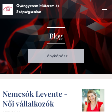
Gyöngyszem Műterem és
Szépségszalon
Blog
Fényképész
Nemcsók Levente -
Női vállalkozók
2021.06.03