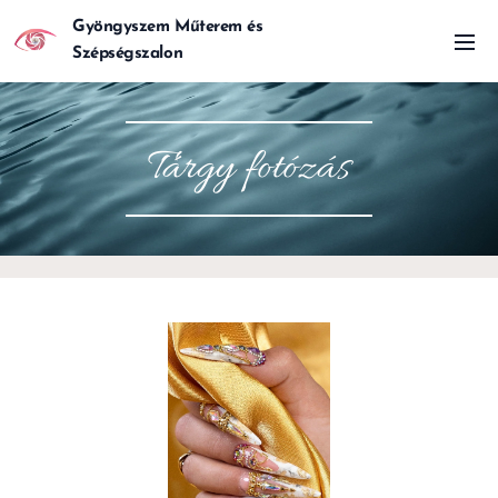
Gyöngyszem Műterem és
Szépségszalon
Tárgy fotózás