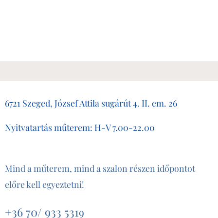
6721 Szeged, József Attila sugárút 4. II. em. 26
Nyitvatartás műterem: H-V 7.00-22.00
Mind a műterem, mind a szalon részen időpontot
előre kell egyeztetni!
+36 70/ 933 531
9